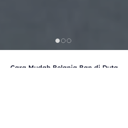
Cara Mudah Belanja Ban di Duta
Ban
Pilih Produk
01.
Pilih produk ban yang Anda minati. Cek
spesifikasi yang sesuai dengan kendaraan
Anda.