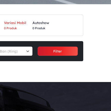
Variasi Mobil
Autoshow
0 Produk
0 Produk
Ban (Ring)
Filter