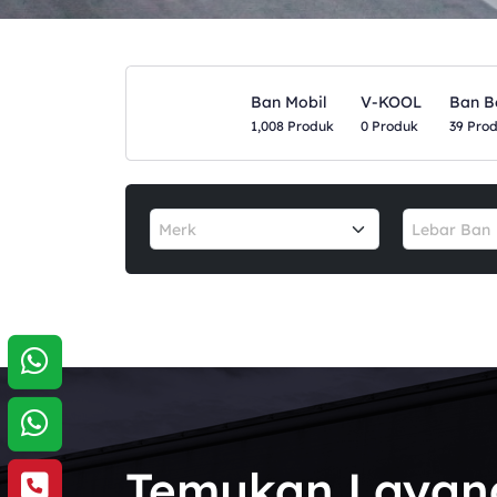
Ban Mobil
V-KOOL
Ban B
1,008 Produk
0 Produk
39 Pro
Merk
Lebar Ban
Temukan Layan