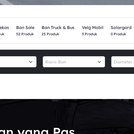
ekas
Ban Sale
Ban Truck & Bus
Velg Mobil
Solargard
duk
52 Produk
25 Produk
3 Produk
0 Produk
Rasio Ban
Diameter 
an yang Pas