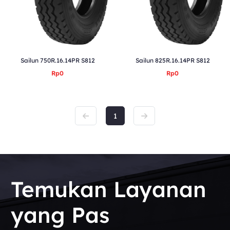
Sailun 750R.16.14PR S812
Sailun 825R.16.14PR S812
Rp0
Rp0
1
Temukan Layanan
yang Pas